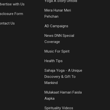
Yoga A Story Untold
vertise with Us
Mera Hunar Meri
isclosure Form
Pehchan
ontact Us
AD Campaigns
News DNN Special
Coverage
Music For Spirit
Health Tips
Sahaja Yoga - A Unique
Discovery & Gift To
Mankind
Mulakaat Hamari Faisla
Aapka
Spirituality Videos