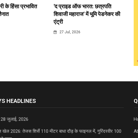
री के हिंसा प्रभावित
'द प्राइड ऑफ भारत: छत्रपति
 तैनात
शिवाजी महाराज' में भूमि पेडनेकर की
एंट्री
6
27 Jul, 2026
S HEADLINES
Q
 28 जुलाई, 2026
H
डल खेल 2026: तेजस शिर्से 110 मीटर बाधा दौड़ के फाइनल में, गुरिंदरवीर 100
A