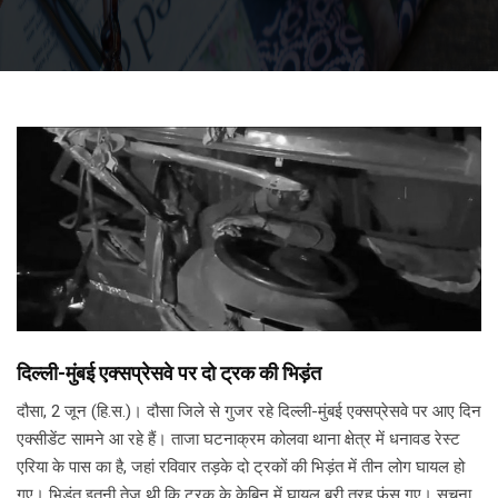
दिल्ली-मुंबई एक्सप्रेसवे पर दो ट्रक की भिड़ंत
दौसा, 2 जून (हि.स.)। दौसा जिले से गुजर रहे दिल्ली-मुंबई एक्सप्रेसवे पर आए दिन
एक्सीडेंट सामने आ रहे हैं। ताजा घटनाक्रम कोलवा थाना क्षेत्र में धनावड रेस्ट
एरिया के पास का है, जहां रविवार तड़के दो ट्रकों की भिड़ंत में तीन लोग घायल हो
गए। भिड़ंत इतनी तेज थी कि ट्रक के केबिन में घायल बुरी तरह फंस गए। सूचना