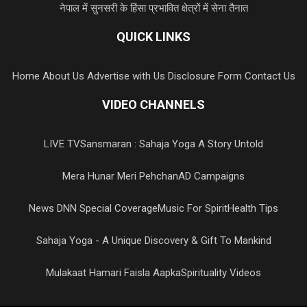
नेपाल में सुनसरी के हिंसा प्रभावित क्षेत्रों में सेना तैनात
QUICK LINKS
Home
About Us
Advertise with Us
Disclosure Form
Contact Us
VIDEO CHANNELS
LIVE TV
Sansmaran : Sahaja Yoga A Story Untold
Mera Hunar Meri Pehchan
AD Campaigns
News DNN Special Coverage
Music For Spirit
Health Tips
Sahaja Yoga - A Unique Discovery & Gift To Mankind
Mulakaat Hamari Faisla Aapka
Spirituality Videos