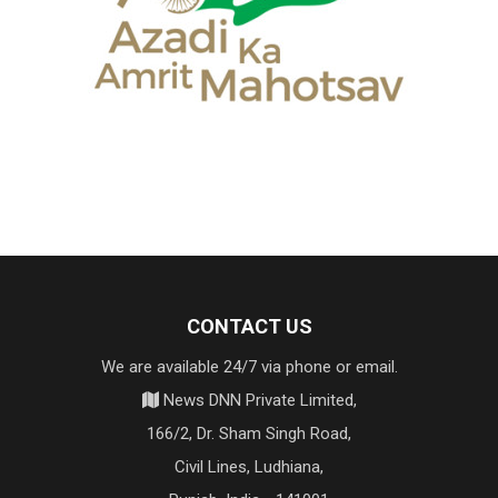
CONTACT US
We are available 24/7 via phone or email.
News DNN Private Limited,
166/2, Dr. Sham Singh Road,
Civil Lines, Ludhiana,