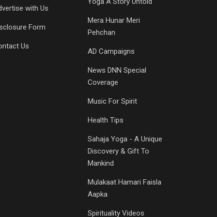
Yoga A Story Untold
vertise with Us
Mera Hunar Meri
isclosure Form
Pehchan
ontact Us
AD Campaigns
News DNN Special
Coverage
Music For Spirit
Health Tips
Sahaja Yoga - A Unique
Discovery & Gift To
Mankind
Mulakaat Hamari Faisla
Aapka
Spirituality Videos