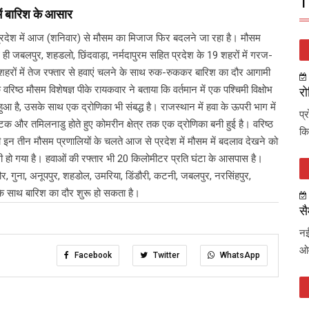
T
ें बारिश के आसार
्रदेश में आज (शनिवार) से मौसम का मिजाज फिर बदलने जा रहा है। मौसम
थ ही जबलपुर, शहडलो, छिंदवाड़ा, नर्मदापुरम सहित प्रदेश के 19 शहरों में गरज-
ं में तेज रफ्तार से हवाएं चलने के साथ रुक-रुककर बारिश का दौर आगामी
िष्ठ मौसम विशेषज्ञ पीके रायकवार ने बताया कि वर्तमान में एक पश्चिमी विक्षोभ
रो
ुआ है, उसके साथ एक द्रोणिका भी संबद्ध है। राजस्थान में हवा के ऊपरी भाग में
प्
ाटक और तमिलनाडु होते हुए कोमरीन क्षेत्र तक एक द्रोणिका बनी हुई है। वरिष्ठ
कि
इन तीन मौसम प्रणालियों के चलते आज से प्रदेश में मौसम में बदलाव देखने को
मी हो गया है। हवाओं की रफ्तार भी 20 किलोमीटर प्रति घंटा के आसपास है।
ौर, गुना, अनूपपुर, शहडोल, उमरिया, डिंडौरी, कटनी, जबलपुर, नरसिंहपुर,
मक के साथ बारिश का दौर शुरू हो सकता है।
सै
नई
ओव
Facebook
Twitter
WhatsApp