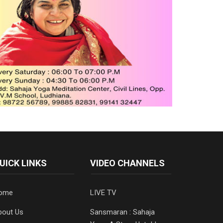
UICK LINKS
VIDEO CHANNELS
ome
LIVE TV
bout Us
Sansmaran : Sahaja