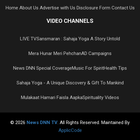
Home
About Us
Advertise with Us
Disclosure Form
Contact Us
VIDEO CHANNELS
LIVE TV
Sansmaran : Sahaja Yoga A Story Untold
Mera Hunar Meri Pehchan
AD Campaigns
News DNN Special Coverage
Music For Spirit
Health Tips
Sahaja Yoga - A Unique Discovery & Gift To Mankind
Mulakaat Hamari Faisla Aapka
Spirituality Videos
© 2026
News DNN TV
. All Rights Reserved. Maintained By
ApplicCode