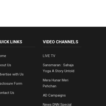
UICK LINKS
VIDEO CHANNELS
ome
LIVE TV
bout Us
Sansmaran : Sahaja
Yoga A Story Untold
vertise with Us
Mera Hunar Meri
isclosure Form
Pehchan
ontact Us
AD Campaigns
News DNN Special