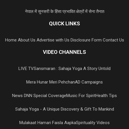
नेपाल में सुनसरी के हिंसा प्रभावित क्षेत्रों में सेना तैनात
QUICK LINKS
Home
About Us
Advertise with Us
Disclosure Form
Contact Us
VIDEO CHANNELS
LIVE TV
Sansmaran : Sahaja Yoga A Story Untold
Mera Hunar Meri Pehchan
AD Campaigns
News DNN Special Coverage
Music For Spirit
Health Tips
Sahaja Yoga - A Unique Discovery & Gift To Mankind
Mulakaat Hamari Faisla Aapka
Spirituality Videos