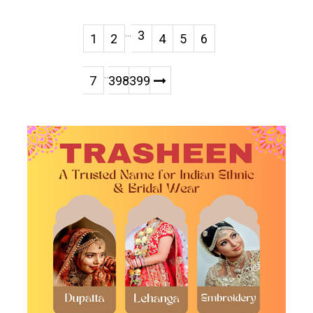
...
3
1
2
4
5
6
..
7
398
399