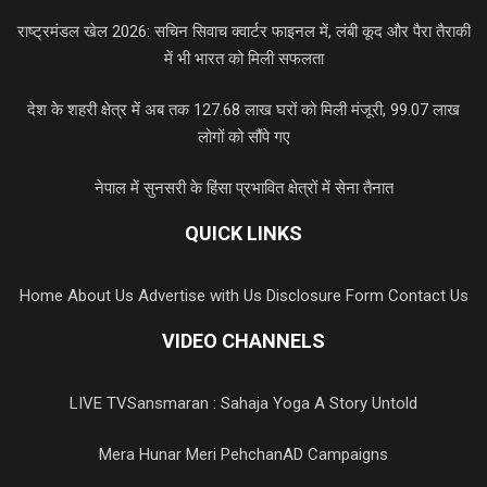
राष्ट्रमंडल खेल 2026: सचिन सिवाच क्वार्टर फाइनल में, लंबी कूद और पैरा तैराकी
में भी भारत को मिली सफलता
देश के शहरी क्षेत्र में अब तक 127.68 लाख घरों को मिली मंजूरी, 99.07 लाख
लोगों को सौंपे गए
नेपाल में सुनसरी के हिंसा प्रभावित क्षेत्रों में सेना तैनात
QUICK LINKS
Home
About Us
Advertise with Us
Disclosure Form
Contact Us
VIDEO CHANNELS
LIVE TV
Sansmaran : Sahaja Yoga A Story Untold
Mera Hunar Meri Pehchan
AD Campaigns