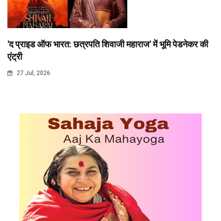
'द प्राइड ऑफ भारत: छत्रपति शिवाजी महाराज' में भूमि पेडनेकर की
एंट्री
27 Jul, 2026