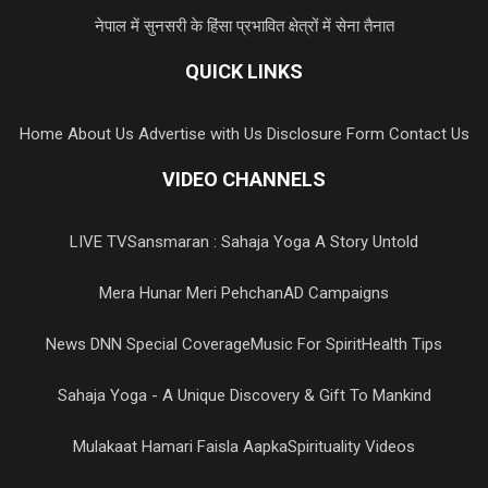
नेपाल में सुनसरी के हिंसा प्रभावित क्षेत्रों में सेना तैनात
QUICK LINKS
Home
About Us
Advertise with Us
Disclosure Form
Contact Us
VIDEO CHANNELS
LIVE TV
Sansmaran : Sahaja Yoga A Story Untold
Mera Hunar Meri Pehchan
AD Campaigns
News DNN Special Coverage
Music For Spirit
Health Tips
Sahaja Yoga - A Unique Discovery & Gift To Mankind
Mulakaat Hamari Faisla Aapka
Spirituality Videos