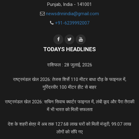
Punjab, India - 141001
newsdnnindia@gmail.com
+91-6239992007
TODAYS HEADLINES
राशिफल : 28 जुलाई, 2026
राष्ट्रमंडल खेल 2026: तेजस शिर्से 110 मीटर बाधा दौड़ के फाइनल में,
गुरिंदरवीर 100 मीटर हीट से बाहर
राष्ट्रमंडल खेल 2026: सचिन सिवाच क्वार्टर फाइनल में, लंबी कूद और पैरा तैराकी
में भी भारत को मिली सफलता
देश के शहरी क्षेत्र में अब तक 127.68 लाख घरों को मिली मंजूरी, 99.07 लाख
लोगों को सौंपे गए