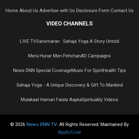
Home
About Us
Advertise with Us
Disclosure Form
Contact Us
VIDEO CHANNELS
LIVE TV
Sansmaran : Sahaja Yoga A Story Untold
Mera Hunar Meri Pehchan
AD Campaigns
News DNN Special Coverage
Music For Spirit
Health Tips
Sahaja Yoga - A Unique Discovery & Gift To Mankind
Mulakaat Hamari Faisla Aapka
Spirituality Videos
© 2026
News DNN TV
. All Rights Reserved. Maintained By
ApplicCode