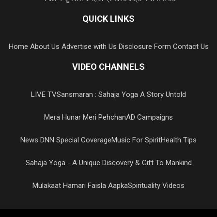
QUICK LINKS
Home
About Us
Advertise with Us
Disclosure Form
Contact Us
VIDEO CHANNELS
LIVE TV
Sansmaran : Sahaja Yoga A Story Untold
Mera Hunar Meri Pehchan
AD Campaigns
News DNN Special Coverage
Music For Spirit
Health Tips
Sahaja Yoga - A Unique Discovery & Gift To Mankind
Mulakaat Hamari Faisla Aapka
Spirituality Videos