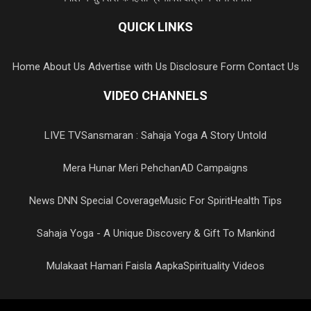
QUICK LINKS
Home
About Us
Advertise with Us
Disclosure Form
Contact Us
VIDEO CHANNELS
LIVE TV
Sansmaran : Sahaja Yoga A Story Untold
Mera Hunar Meri Pehchan
AD Campaigns
News DNN Special Coverage
Music For Spirit
Health Tips
Sahaja Yoga - A Unique Discovery & Gift To Mankind
Mulakaat Hamari Faisla Aapka
Spirituality Videos