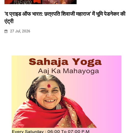
'द प्राइड ऑफ भारत: छत्रपति शिवाजी महाराज' में भूमि पेडनेकर की
एंट्री
27 Jul, 2026