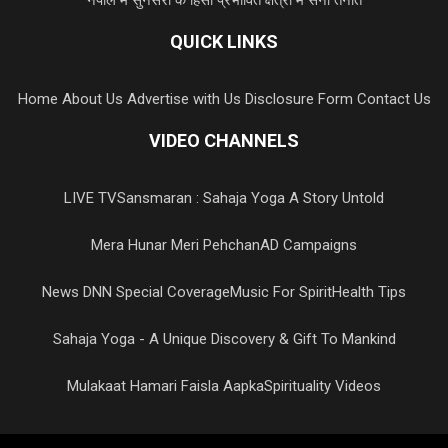
नेपाल में सुनसरी के हिंसा प्रभावित क्षेत्रों में सेना तैनात
QUICK LINKS
Home
About Us
Advertise with Us
Disclosure Form
Contact Us
VIDEO CHANNELS
LIVE TV
Sansmaran : Sahaja Yoga A Story Untold
Mera Hunar Meri Pehchan
AD Campaigns
News DNN Special Coverage
Music For Spirit
Health Tips
Sahaja Yoga - A Unique Discovery & Gift To Mankind
Mulakaat Hamari Faisla Aapka
Spirituality Videos