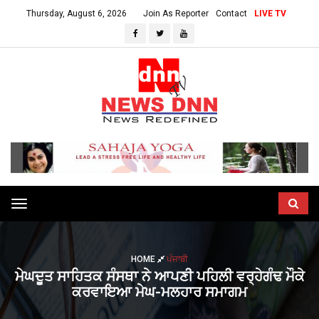
Thursday, August 6, 2026
Join As Reporter
Contact
LIVE TV
Toggle
navigation
HOME
ਪੰਜਾਬੀ
ਮੇਘਦੂਤ ਸਾਹਿਤਕ ਸੰਸਥਾ ਨੇ ਆਪਣੀ ਪਹਿਲੀ ਵਰ੍ਹੇਗੰਢ ਮੌਕੇ
ਕਰਵਾਇਆ ਮੇਘ-ਮਲਹਾਰ ਸਮਾਗਮ