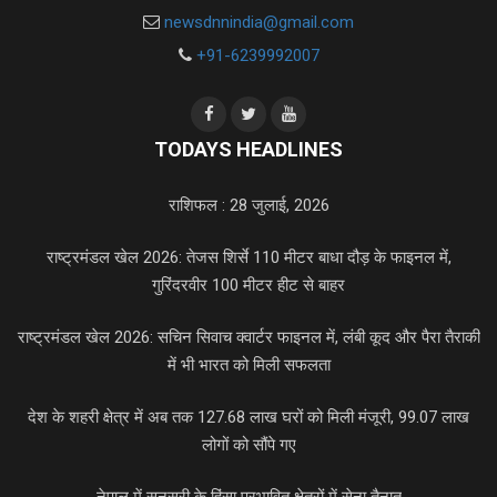
newsdnnindia@gmail.com
+91-6239992007
TODAYS HEADLINES
राशिफल : 28 जुलाई, 2026
राष्ट्रमंडल खेल 2026: तेजस शिर्से 110 मीटर बाधा दौड़ के फाइनल में,
गुरिंदरवीर 100 मीटर हीट से बाहर
राष्ट्रमंडल खेल 2026: सचिन सिवाच क्वार्टर फाइनल में, लंबी कूद और पैरा तैराकी
में भी भारत को मिली सफलता
देश के शहरी क्षेत्र में अब तक 127.68 लाख घरों को मिली मंजूरी, 99.07 लाख
लोगों को सौंपे गए