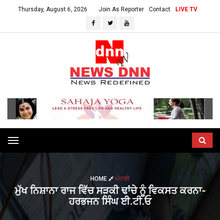
Thursday, August 6, 2026
Join As Reporter
Contact
LIVE TV
Toggle
navigation
HOME
ਪੰਜਾਬੀ
ਮੁੱਖ ਨਿਸ਼ਾਨਾ ਰਾਜ ਵਿੱਚ ਸੜਕੀ ਢਾਂਚੇ ਨੂੰ ਵਿਕਸਤ ਕਰਨਾ-
ਹਰਭਜਨ ਸਿੰਘ ਈ.ਟੀ.ਓ