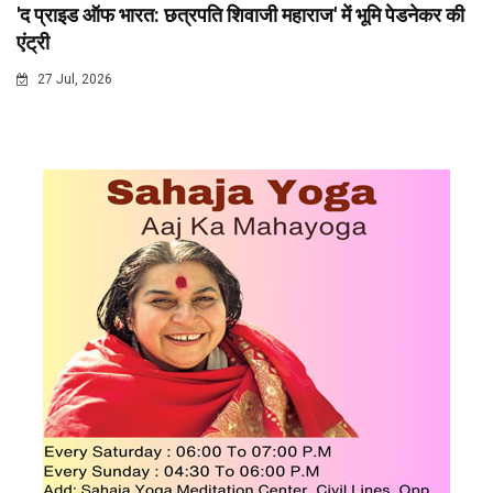
'द प्राइड ऑफ भारत: छत्रपति शिवाजी महाराज' में भूमि पेडनेकर की
एंट्री
27 Jul, 2026