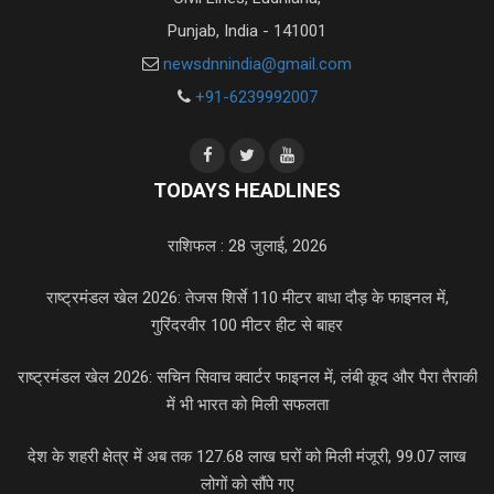
Punjab, India - 141001
newsdnnindia@gmail.com
+91-6239992007
TODAYS HEADLINES
राशिफल : 28 जुलाई, 2026
राष्ट्रमंडल खेल 2026: तेजस शिर्से 110 मीटर बाधा दौड़ के फाइनल में,
गुरिंदरवीर 100 मीटर हीट से बाहर
राष्ट्रमंडल खेल 2026: सचिन सिवाच क्वार्टर फाइनल में, लंबी कूद और पैरा तैराकी
में भी भारत को मिली सफलता
देश के शहरी क्षेत्र में अब तक 127.68 लाख घरों को मिली मंजूरी, 99.07 लाख
लोगों को सौंपे गए