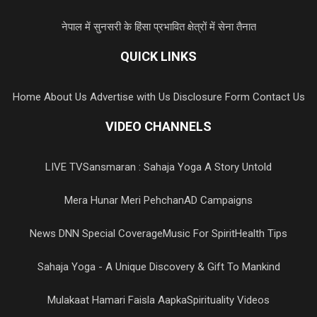
नेपाल में सुनसरी के हिंसा प्रभावित क्षेत्रों में सेना तैनात
QUICK LINKS
Home
About Us
Advertise with Us
Disclosure Form
Contact Us
VIDEO CHANNELS
LIVE TV
Sansmaran : Sahaja Yoga A Story Untold
Mera Hunar Meri Pehchan
AD Campaigns
News DNN Special Coverage
Music For Spirit
Health Tips
Sahaja Yoga - A Unique Discovery & Gift To Mankind
Mulakaat Hamari Faisla Aapka
Spirituality Videos