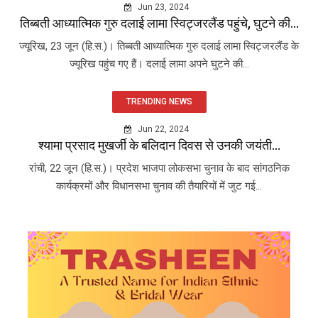
Jun 23, 2024
तिब्बती आध्यात्मिक गुरु दलाई लामा स्विट्जरलैंड पहुंचे, घुटने की...
ज्यूरिख, 23 जून (हि.स.)। तिब्बती आध्यात्मिक गुरु दलाई लामा स्विट्जरलैंड के
ज्यूरिख पहुंच गए हैं। दलाई लामा अपने घुटने की...
TRENDING NEWS
Jun 22, 2024
श्यामा प्रसाद मुखर्जी के बलिदान दिवस से उनकी जयंती...
रांची, 22 जून (हि.स.)। प्रदेश भाजपा लोकसभा चुनाव के बाद सांगठनिक
कार्यक्रमों और विधानसभा चुनाव की तैयारियों में जुट गई...