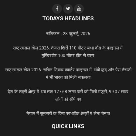
TODAYS HEADLINES
राशिफल : 28 जुलाई, 2026
राष्ट्रमंडल खेल 2026: तेजस शिर्से 110 मीटर बाधा दौड़ के फाइनल में,
गुरिंदरवीर 100 मीटर हीट से बाहर
राष्ट्रमंडल खेल 2026: सचिन सिवाच क्वार्टर फाइनल में, लंबी कूद और पैरा तैराकी
में भी भारत को मिली सफलता
देश के शहरी क्षेत्र में अब तक 127.68 लाख घरों को मिली मंजूरी, 99.07 लाख
लोगों को सौंपे गए
नेपाल में सुनसरी के हिंसा प्रभावित क्षेत्रों में सेना तैनात
QUICK LINKS