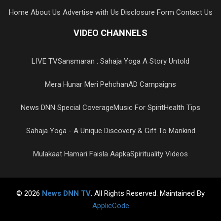
Home
About Us
Advertise with Us
Disclosure Form
Contact Us
VIDEO CHANNELS
LIVE TV
Sansmaran : Sahaja Yoga A Story Untold
Mera Hunar Meri Pehchan
AD Campaigns
News DNN Special Coverage
Music For Spirit
Health Tips
Sahaja Yoga - A Unique Discovery & Gift To Mankind
Mulakaat Hamari Faisla Aapka
Spirituality Videos
© 2026
News DNN TV
. All Rights Reserved. Maintained By
ApplicCode