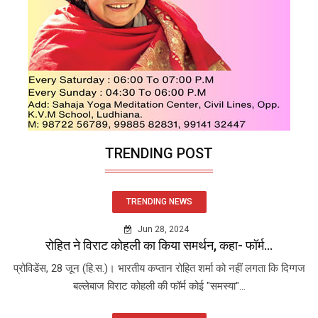
TRENDING POST
TRENDING NEWS
Jun 28, 2024
रोहित ने विराट कोहली का किया समर्थन, कहा- फॉर्म...
प्रोविडेंस, 28 जून (हि.स.)। भारतीय कप्तान रोहित शर्मा को नहीं लगता कि दिग्गज
बल्लेबाज विराट कोहली की फॉर्म कोई "समस्या"...