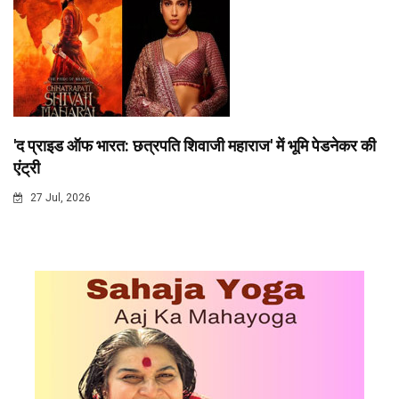
'द प्राइड ऑफ भारत: छत्रपति शिवाजी महाराज' में भूमि पेडनेकर की
एंट्री
27 Jul, 2026