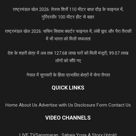
राष्ट्रमंडल खेल 2026: तेजस शिर्से 110 मीटर बाधा दौड़ के फाइनल में,
गुरिंदरवीर 100 मीटर हीट से बाहर
राष्ट्रमंडल खेल 2026: सचिन सिवाच क्वार्टर फाइनल में, लंबी कूद और पैरा तैराकी
में भी भारत को मिली सफलता
देश के शहरी क्षेत्र में अब तक 127.68 लाख घरों को मिली मंजूरी, 99.07 लाख
लोगों को सौंपे गए
नेपाल में सुनसरी के हिंसा प्रभावित क्षेत्रों में सेना तैनात
QUICK LINKS
Home
About Us
Advertise with Us
Disclosure Form
Contact Us
VIDEO CHANNELS
LIVE TV
Sansmaran : Sahaja Yoga A Story Untold