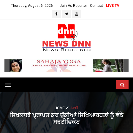
Thursday, August 6, 2026
Join As Reporter
Contact
LIVE TV
Toggle
navigation
HOME
ਪੰਜਾਬੀ
ਸਿਖਲਾਈ ਪ੍ਰਾਪਤ ਕਰ ਚੁੱਕੀਆਂ ਸਿਖਿਆਰਥਣਾਂ ਨੂੰ ਵੰਡੇ
ਸਰਟੀਫਿਕੇਟ