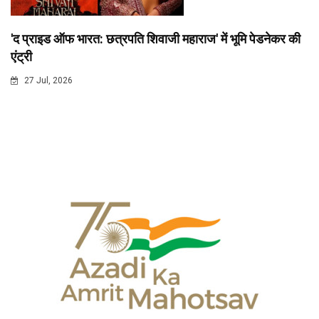
'द प्राइड ऑफ भारत: छत्रपति शिवाजी महाराज' में भूमि पेडनेकर की
एंट्री
27 Jul, 2026