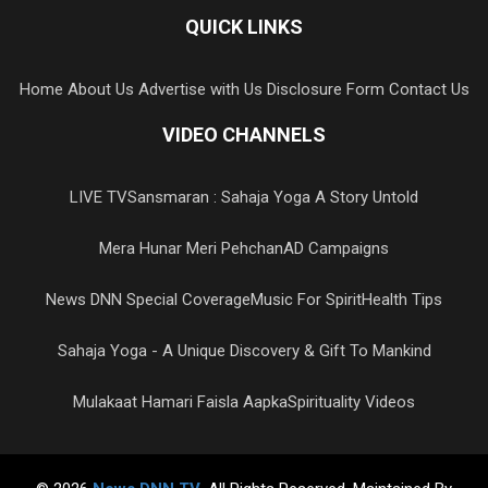
QUICK LINKS
Home
About Us
Advertise with Us
Disclosure Form
Contact Us
VIDEO CHANNELS
LIVE TV
Sansmaran : Sahaja Yoga A Story Untold
Mera Hunar Meri Pehchan
AD Campaigns
News DNN Special Coverage
Music For Spirit
Health Tips
Sahaja Yoga - A Unique Discovery & Gift To Mankind
Mulakaat Hamari Faisla Aapka
Spirituality Videos