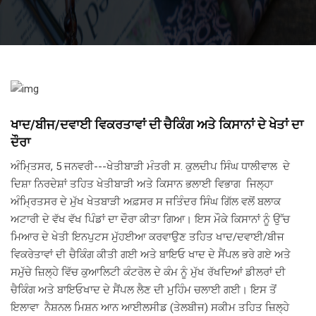
ਖਾਦ/ਬੀਜ/ਦਵਾਈ ਵਿਕਰਤਾਵਾਂ ਦੀ ਚੈਕਿੰਗ ਅਤੇ ਕਿਸਾਨਾਂ ਦੇ ਖੇਤਾਂ ਦਾ
ਦੌਰਾ
ਅੰਮਿ੍ਤਸਰ, 5 ਜਨਵਰੀ---ਖੇਤੀਬਾੜੀ ਮੰਤਰੀ ਸ. ਕੁਲਦੀਪ ਸਿੰਘ ਧਾਲੀਵਾਲ ਦੇ
ਦਿਸ਼ਾ ਨਿਰਦੇਸ਼ਾਂ ਤਹਿਤ ਖੇਤੀਬਾੜੀ ਅਤੇ ਕਿਸਾਨ ਭਲਾਈ ਵਿਭਾਗ ਜਿਲ੍ਹਾ
ਅੰਮ੍ਰਿਤਸਰ ਦੇ ਮੁੱਖ ਖੇਤਬਾੜੀ ਅਫ਼ਸਰ ਸ ਜਤਿੰਦਰ ਸਿੰਘ ਗਿੱਲ ਵਲੋਂ ਬਲਾਕ
ਅਟਾਰੀ ਦੇ ਵੱਖ ਵੱਖ ਪਿੰਡਾਂ ਦਾ ਦੌਰਾ ਕੀਤਾ ਗਿਆ। ਇਸ ਮੌਕੇ ਕਿਸਾਨਾਂ ਨੂੰ ਉੱਚ
ਮਿਆਰ ਦੇ ਖੇਤੀ ਇਨਪੁਟਸ ਮੁੱਹਈਆ ਕਰਵਾਉਣ ਤਹਿਤ ਖਾਦ/ਦਵਾਈ/ਬੀਜ
ਵਿਕਰੇਤਾਵਾਂ ਦੀ ਚੈਕਿੰਗ ਕੀਤੀ ਗਈ ਅਤੇ ਬਾਇਓ ਖਾਦ ਦੇ ਸੈਂਪਲ ਭਰੇ ਗਏ ਅਤੇ
ਸਮੁੱਚੇ ਜ਼ਿਲ੍ਹੇ ਵਿੱਚ ਕੁਆਲਿਟੀ ਕੰਟਰੋਲ ਦੇ ਕੰਮ ਨੂੰ ਮੁੱਖ ਰੱਖਦਿਆਂ ਡੀਲਰਾਂ ਦੀ
ਚੈਕਿੰਗ ਅਤੇ ਬਾਇਓਖਾਦ ਦੇ ਸੈਂਪਲ ਲੈਣ ਦੀ ਮੁਹਿੰਮ ਚਲਾਈ ਗਈ। ਇਸ ਤੋਂ
ਇਲਾਵਾ ਨੈਸ਼ਨਲ ਮਿਸ਼ਨ ਆਨ ਆਈਲਸੀਡ (ਤੇਲਬੀਜ) ਸਕੀਮ ਤਹਿਤ ਜ਼ਿਲ੍ਹੇ