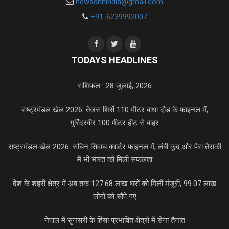
newsdnnindia@gmail.com
+91-6239992007
TODAYS HEADLINES
राशिफल : 28 जुलाई, 2026
राष्ट्रमंडल खेल 2026: तेजस शिर्से 110 मीटर बाधा दौड़ के फाइनल में,
गुरिंदरवीर 100 मीटर हीट से बाहर
राष्ट्रमंडल खेल 2026: सचिन सिवाच क्वार्टर फाइनल में, लंबी कूद और पैरा तैराकी
में भी भारत को मिली सफलता
देश के शहरी क्षेत्र में अब तक 127.68 लाख घरों को मिली मंजूरी, 99.07 लाख
लोगों को सौंपे गए
नेपाल में सुनसरी के हिंसा प्रभावित क्षेत्रों में सेना तैनात