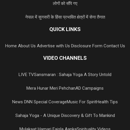
लोगों को सौंपे गए
नेपाल में सुनसरी के हिंसा प्रभावित क्षेत्रों में सेना तैनात
QUICK LINKS
Home
About Us
Advertise with Us
Disclosure Form
Contact Us
VIDEO CHANNELS
LIVE TV
Sansmaran : Sahaja Yoga A Story Untold
Mera Hunar Meri Pehchan
AD Campaigns
News DNN Special Coverage
Music For Spirit
Health Tips
Sahaja Yoga - A Unique Discovery & Gift To Mankind
Mulakaat Hamari Faisla Aapka
Spirituality Videos