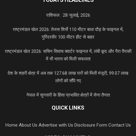
राशिफल : 28 जुलाई, 2026
राष्ट्रमंडल खेल 2026: तेजस शिर्से 110 मीटर बाधा दौड़ के फाइनल में,
गुरिंदरवीर 100 मीटर हीट से बाहर
राष्ट्रमंडल खेल 2026: सचिन सिवाच क्वार्टर फाइनल में, लंबी कूद और पैरा तैराकी
में भी भारत को मिली सफलता
देश के शहरी क्षेत्र में अब तक 127.68 लाख घरों को मिली मंजूरी, 99.07 लाख
लोगों को सौंपे गए
नेपाल में सुनसरी के हिंसा प्रभावित क्षेत्रों में सेना तैनात
QUICK LINKS
Home
About Us
Advertise with Us
Disclosure Form
Contact Us