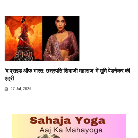
'द प्राइड ऑफ भारत: छत्रपति शिवाजी महाराज' में भूमि पेडनेकर की
एंट्री
27 Jul, 2026