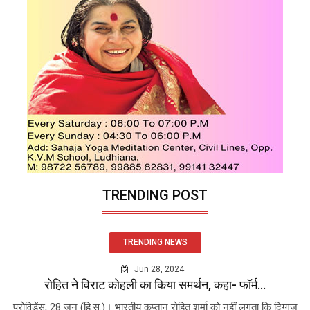
TRENDING POST
TRENDING NEWS
Jun 28, 2024
रोहित ने विराट कोहली का किया समर्थन, कहा- फॉर्म...
प्रोविडेंस, 28 जून (हि.स.)। भारतीय कप्तान रोहित शर्मा को नहीं लगता कि दिग्गज