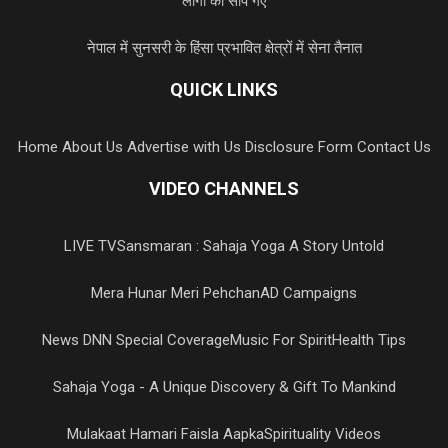
लोगों को सौंपे गए
नेपाल में सुनसरी के हिंसा प्रभावित क्षेत्रों में सेना तैनात
QUICK LINKS
Home
About Us
Advertise with Us
Disclosure Form
Contact Us
VIDEO CHANNELS
LIVE TV
Sansmaran : Sahaja Yoga A Story Untold
Mera Hunar Meri Pehchan
AD Campaigns
News DNN Special Coverage
Music For Spirit
Health Tips
Sahaja Yoga - A Unique Discovery & Gift To Mankind
Mulakaat Hamari Faisla Aapka
Spirituality Videos