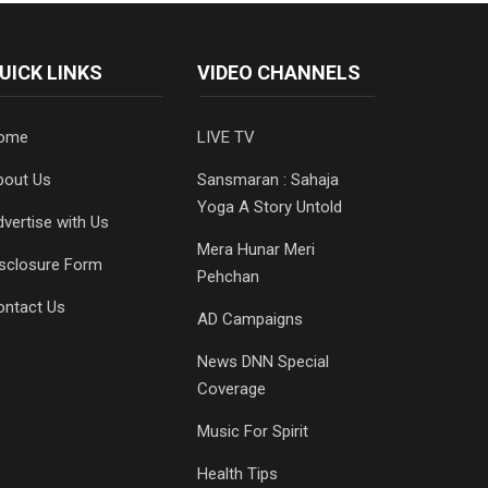
UICK LINKS
VIDEO CHANNELS
ome
LIVE TV
bout Us
Sansmaran : Sahaja
Yoga A Story Untold
vertise with Us
Mera Hunar Meri
isclosure Form
Pehchan
ontact Us
AD Campaigns
News DNN Special
Coverage
Music For Spirit
Health Tips