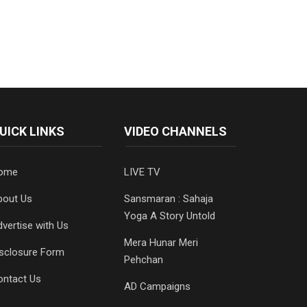
UICK LINKS
VIDEO CHANNELS
ome
LIVE TV
bout Us
Sansmaran : Sahaja
Yoga A Story Untold
vertise with Us
Mera Hunar Meri
isclosure Form
Pehchan
ontact Us
AD Campaigns