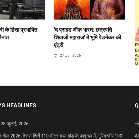
री के हिंसा प्रभावित
'द प्राइड ऑफ भारत: छत्रपति
 तैनात
शिवाजी महाराज' में भूमि पेडनेकर की
एंट्री
6
27 Jul, 2026
S HEADLINES
Q
 28 जुलाई, 2026
H
डल खेल 2026: तेजस शिर्से 110 मीटर बाधा दौड़ के फाइनल में, गुरिंदरवीर 100
A