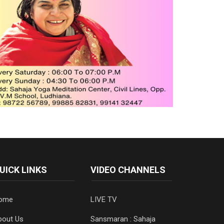
UICK LINKS
VIDEO CHANNELS
ome
LIVE TV
bout Us
Sansmaran : Sahaja