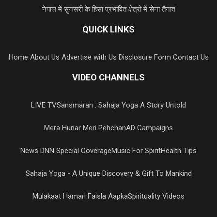
नेपाल में सुनसरी के हिंसा प्रभावित क्षेत्रों में सेना तैनात
QUICK LINKS
Home
About Us
Advertise with Us
Disclosure Form
Contact Us
VIDEO CHANNELS
LIVE TV
Sansmaran : Sahaja Yoga A Story Untold
Mera Hunar Meri Pehchan
AD Campaigns
News DNN Special Coverage
Music For Spirit
Health Tips
Sahaja Yoga - A Unique Discovery & Gift To Mankind
Mulakaat Hamari Faisla Aapka
Spirituality Videos