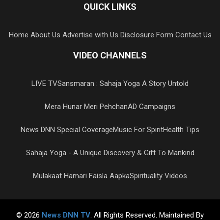
QUICK LINKS
Home
About Us
Advertise with Us
Disclosure Form
Contact Us
VIDEO CHANNELS
LIVE TV
Sansmaran : Sahaja Yoga A Story Untold
Mera Hunar Meri Pehchan
AD Campaigns
News DNN Special Coverage
Music For Spirit
Health Tips
Sahaja Yoga - A Unique Discovery & Gift To Mankind
Mulakaat Hamari Faisla Aapka
Spirituality Videos
© 2026
News DNN TV
. All Rights Reserved. Maintained By