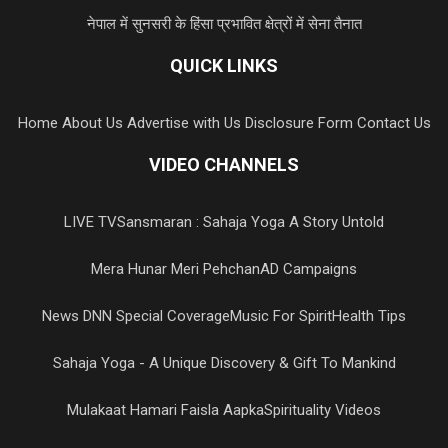
नेपाल में सुनसरी के हिंसा प्रभावित क्षेत्रों में सेना तैनात
QUICK LINKS
Home
About Us
Advertise with Us
Disclosure Form
Contact Us
VIDEO CHANNELS
LIVE TV
Sansmaran : Sahaja Yoga A Story Untold
Mera Hunar Meri Pehchan
AD Campaigns
News DNN Special Coverage
Music For Spirit
Health Tips
Sahaja Yoga - A Unique Discovery & Gift To Mankind
Mulakaat Hamari Faisla Aapka
Spirituality Videos