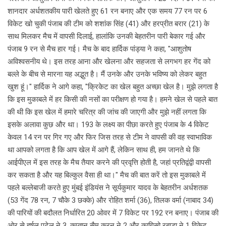
शानदार अर्धशतकीय पारी खेलते हुए 61 रन बनाए और एक समय 77 रन पर 6
विकेट खो चुकी पंजाब की टीम को शशांक सिंह (41) और हरप्रीत बरार (21) के
साथ मिलकर मैच में वापसी दिलाई, हालांकि उनकी बेहतरीन पारी बेकार गई और
पंजाब 9 रन से मैच हार गई। मैच के बाद हार्दिक पांड्या ने कहा, "आशुतोष
अविश्वसनीय थे। इस तरह आना और खेलना और सहजता से लगभग हर गेंद को
बल्ले के बीच से मारना यह अद्भुत है। मैं उनके और उनके भविष्य को लेकर बहुत
खुश हूं।" हार्दिक ने आगे कहा, "क्रिकेट का खेल बहुत अच्छा खेल है। मुझे लगता है
कि इस मुकाबले में हर किसी की नसों का परीक्षण हो गया है। हमने खेल से पहले बात
की थी कि इस खेल में हमारे चरित्र की जांच की जाएगी और मुझे नहीं लगता कि
इसके अलावा कुछ और था। 193 के लक्ष्य का पीछा करते हुए पंजाब के 4 विकेट
केवल 14 रन पर गिर गए और फिर जिस तरह से टीम ने वापसी की वह स्वाभाविक
था आपको लगता है कि आप खेल में आगे हैं, लेकिन साथ ही, हम जानते थे कि
आईपीएल में इस तरह के मैच तैयार करने की प्रवृत्ति होती है, जहां प्रतिद्वंद्वी वापसी
कर सकता है और यह बिल्कुल वैसा ही था।" मैच की बात करें तो इस मुकाबले में
पहले बल्लेबाजी करते हुए मुंबई इंडियंस ने सूर्यकुमार यादव के बेहतरीन अर्धशतक
(53 गेंद 78 रन, 7 चौके 3 छक्के) और रोहित शर्मा (36), तिलक वर्मा (नाबाद 34)
की पारियों की बदौलत निर्धारित 20 ओवर में 7 विकेट पर 192 रन बनाए। पंजाब की
ओर से हर्षल पटेल ने 3, कप्तान सैम करन ने 2 और कागिसो रबाडा ने 1 विकेट