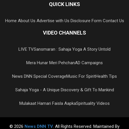
QUICK LINKS
Home
About Us
Advertise with Us
Disclosure Form
Contact Us
VIDEO CHANNELS
LIVE TV
Sansmaran : Sahaja Yoga A Story Untold
Mera Hunar Meri Pehchan
AD Campaigns
News DNN Special Coverage
Music For Spirit
Health Tips
Sahaja Yoga - A Unique Discovery & Gift To Mankind
Mulakaat Hamari Faisla Aapka
Spirituality Videos
© 2026
News DNN TV
. All Rights Reserved. Maintained By