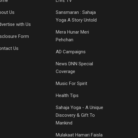
ome
LIVE TV
bout Us
Sansmaran : Sahaja
Yoga A Story Untold
vertise with Us
Mera Hunar Meri
isclosure Form
Pehchan
ontact Us
AD Campaigns
News DNN Special
Coverage
Music For Spirit
Health Tips
Sahaja Yoga - A Unique
Discovery & Gift To
Mankind
Mulakaat Hamari Faisla