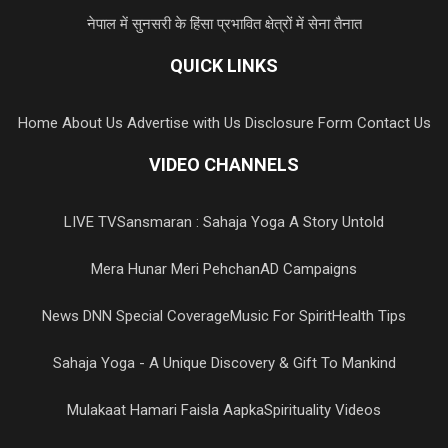
नेपाल में सुनसरी के हिंसा प्रभावित क्षेत्रों में सेना तैनात
QUICK LINKS
Home
About Us
Advertise with Us
Disclosure Form
Contact Us
VIDEO CHANNELS
LIVE TV
Sansmaran : Sahaja Yoga A Story Untold
Mera Hunar Meri Pehchan
AD Campaigns
News DNN Special Coverage
Music For Spirit
Health Tips
Sahaja Yoga - A Unique Discovery & Gift To Mankind
Mulakaat Hamari Faisla Aapka
Spirituality Videos