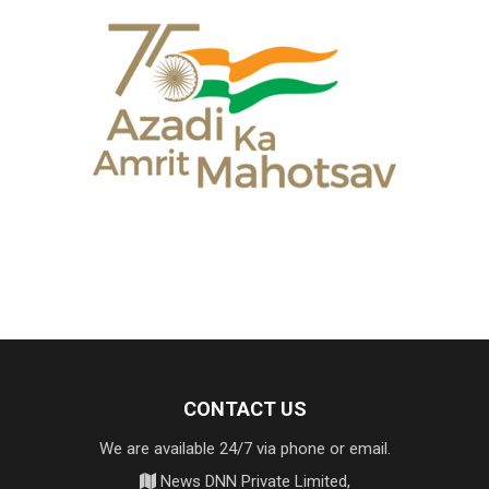
CONTACT US
We are available 24/7 via phone or email.
News DNN Private Limited,