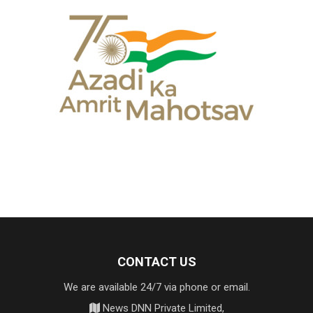
CONTACT US
We are available 24/7 via phone or email.
News DNN Private Limited,