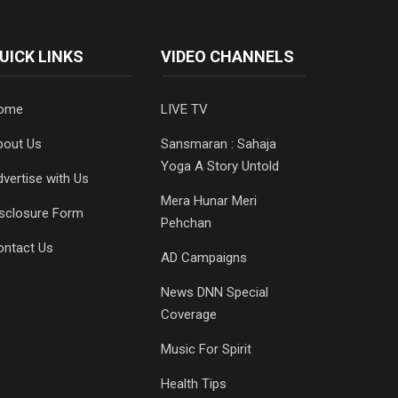
UICK LINKS
VIDEO CHANNELS
ome
LIVE TV
bout Us
Sansmaran : Sahaja
Yoga A Story Untold
vertise with Us
Mera Hunar Meri
isclosure Form
Pehchan
ontact Us
AD Campaigns
News DNN Special
Coverage
Music For Spirit
Health Tips