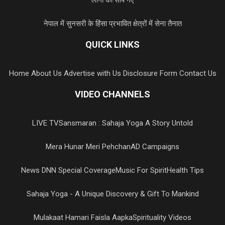
लोगों को सौंपे गए
नेपाल में सुनसरी के हिंसा प्रभावित क्षेत्रों में सेना तैनात
QUICK LINKS
Home
About Us
Advertise with Us
Disclosure Form
Contact Us
VIDEO CHANNELS
LIVE TV
Sansmaran : Sahaja Yoga A Story Untold
Mera Hunar Meri Pehchan
AD Campaigns
News DNN Special Coverage
Music For Spirit
Health Tips
Sahaja Yoga - A Unique Discovery & Gift To Mankind
Mulakaat Hamari Faisla Aapka
Spirituality Videos