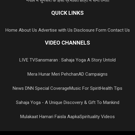
नेपाल में सुनसरी के हिंसा प्रभावित क्षेत्रों में सेना तैनात
QUICK LINKS
Home
About Us
Advertise with Us
Disclosure Form
Contact Us
VIDEO CHANNELS
LIVE TV
Sansmaran : Sahaja Yoga A Story Untold
Mera Hunar Meri Pehchan
AD Campaigns
News DNN Special Coverage
Music For Spirit
Health Tips
Sahaja Yoga - A Unique Discovery & Gift To Mankind
Mulakaat Hamari Faisla Aapka
Spirituality Videos