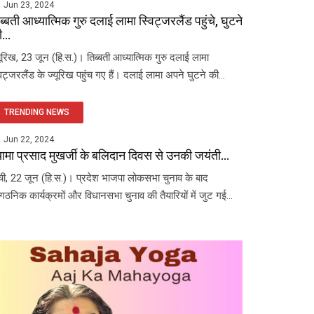
Jun 23, 2024
ब्बती आध्यात्मिक गुरु दलाई लामा स्विट्जरलैंड पहुंचे, घुटने
...
यूरिख, 23 जून (हि.स.)। तिब्बती आध्यात्मिक गुरु दलाई लामा
विट्जरलैंड के ज्यूरिख पहुंच गए हैं। दलाई लामा अपने घुटने की...
TRENDING NEWS
Jun 22, 2024
यामा प्रसाद मुखर्जी के बलिदान दिवस से उनकी जयंती...
ंची, 22 जून (हि.स.)। प्रदेश भाजपा लोकसभा चुनाव के बाद
ंगठनिक कार्यक्रमों और विधानसभा चुनाव की तैयारियों में जुट गई...