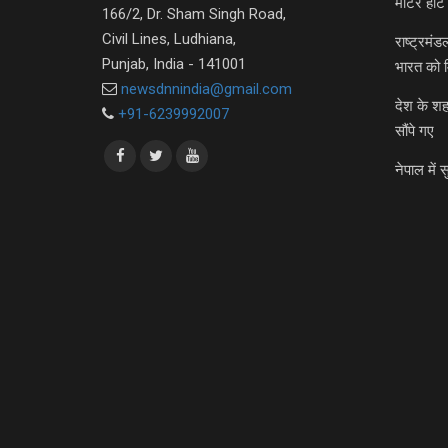
मीटर हीट 
166/2, Dr. Sham Singh Road,
Civil Lines, Ludhiana,
राष्ट्रमं
Punjab, India - 141001
भारत को 
newsdnnindia@gmail.com
देश के शह
+91-6239992007
सौंपे गए
नेपाल में स