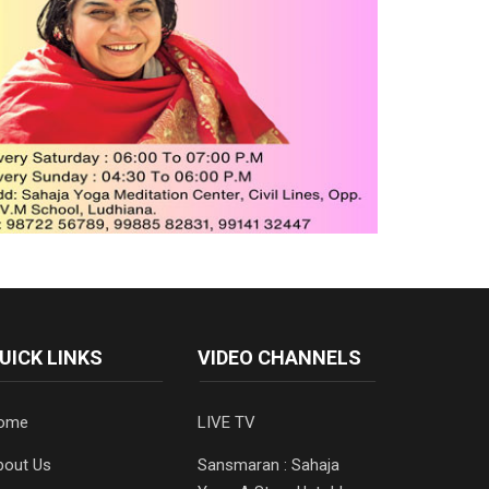
UICK LINKS
VIDEO CHANNELS
ome
LIVE TV
bout Us
Sansmaran : Sahaja