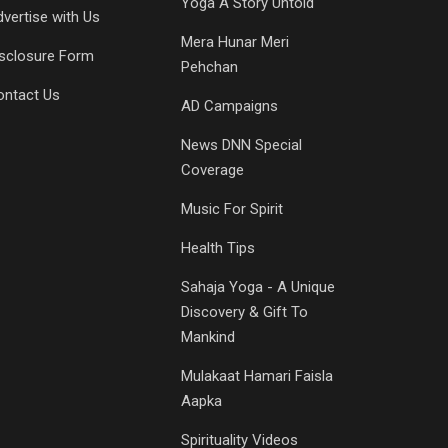
Yoga A Story Untold
vertise with Us
Mera Hunar Meri
isclosure Form
Pehchan
ontact Us
AD Campaigns
News DNN Special
Coverage
Music For Spirit
Health Tips
Sahaja Yoga - A Unique
Discovery & Gift To
Mankind
Mulakaat Hamari Faisla
Aapka
Spirituality Videos