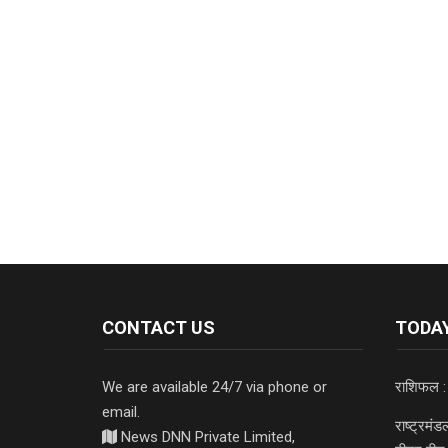
CONTACT US
TODAY
We are available 24/7 via phone or
राशिफल :
email.
राष्ट्रमं
News DNN Private Limited,