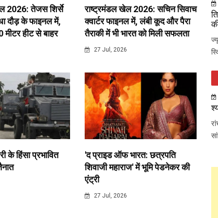
ेल 2026: तेजस शिर्से
राष्ट्रमंडल खेल 2026: सचिन सिवाच
ति
 दौड़ के फाइनल में,
क्वार्टर फाइनल में, लंबी कूद और पैरा
की
0 मीटर हीट से बाहर
तैराकी में भी भारत को मिली सफलता
ज्
6
27 Jul, 2026
स्
श्
रा
सा
री के हिंसा प्रभावित
'द प्राइड ऑफ भारत: छत्रपति
 तैनात
शिवाजी महाराज' में भूमि पेडनेकर की
एंट्री
6
27 Jul, 2026