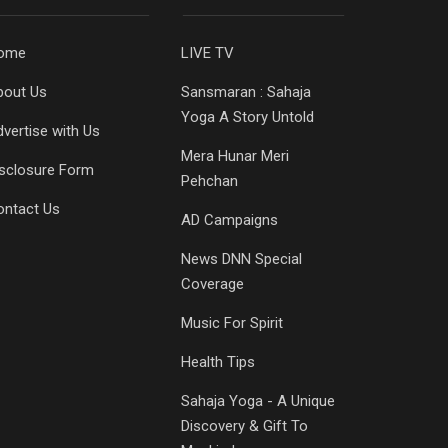
ome
LIVE TV
bout Us
Sansmaran : Sahaja
Yoga A Story Untold
vertise with Us
Mera Hunar Meri
isclosure Form
Pehchan
ontact Us
AD Campaigns
News DNN Special
Coverage
Music For Spirit
Health Tips
Sahaja Yoga - A Unique
Discovery & Gift To