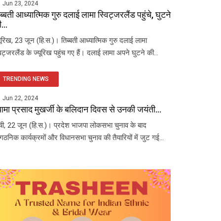
Jun 23, 2024
ब्बती आध्यात्मिक गुरु दलाई लामा स्विट्जरलैंड पहुंचे, घुटने
...
यूरिख, 23 जून (हि.स.)। तिब्बती आध्यात्मिक गुरु दलाई लामा
विट्जरलैंड के ज्यूरिख पहुंच गए हैं। दलाई लामा अपने घुटने की...
TRENDING NEWS
Jun 22, 2024
यामा प्रसाद मुखर्जी के बलिदान दिवस से उनकी जयंती...
ंची, 22 जून (हि.स.)। प्रदेश भाजपा लोकसभा चुनाव के बाद
ंगठनिक कार्यक्रमों और विधानसभा चुनाव की तैयारियों में जुट गई...