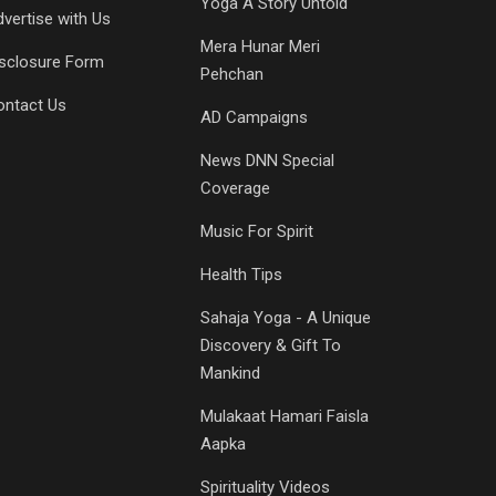
Yoga A Story Untold
vertise with Us
Mera Hunar Meri
isclosure Form
Pehchan
ontact Us
AD Campaigns
News DNN Special
Coverage
Music For Spirit
Health Tips
Sahaja Yoga - A Unique
Discovery & Gift To
Mankind
Mulakaat Hamari Faisla
Aapka
Spirituality Videos