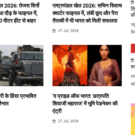
ेल 2026: तेजस शिर्से
राष्ट्रमंडल खेल 2026: सचिन सिवाच
ति
 दौड़ के फाइनल में,
क्वार्टर फाइनल में, लंबी कूद और पैरा
की
0 मीटर हीट से बाहर
तैराकी में भी भारत को मिली सफलता
ज्
6
27 Jul, 2026
स्
श्
रा
सा
री के हिंसा प्रभावित
'द प्राइड ऑफ भारत: छत्रपति
 तैनात
शिवाजी महाराज' में भूमि पेडनेकर की
एंट्री
6
27 Jul, 2026