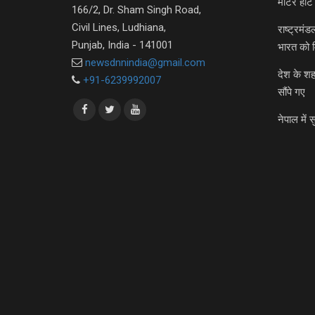
मीटर हीट 
166/2, Dr. Sham Singh Road,
Civil Lines, Ludhiana,
राष्ट्रमं
Punjab, India - 141001
भारत को 
newsdnnindia@gmail.com
देश के शह
+91-6239992007
सौंपे गए
नेपाल में स