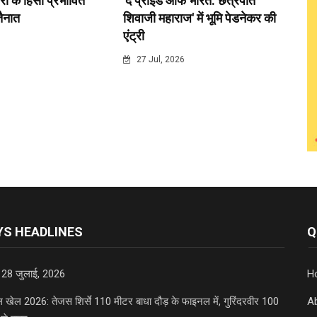
री के हिंसा प्रभावित
'द प्राइड ऑफ भारत: छत्रपति
 तैनात
शिवाजी महाराज' में भूमि पेडनेकर की
एंट्री
6
27 Jul, 2026
S HEADLINES
Q
 28 जुलाई, 2026
H
डल खेल 2026: तेजस शिर्से 110 मीटर बाधा दौड़ के फाइनल में, गुरिंदरवीर 100
A