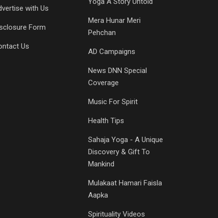
Yoga A Story Untold
vertise with Us
Mera Hunar Meri
isclosure Form
Pehchan
ontact Us
AD Campaigns
News DNN Special
Coverage
Music For Spirit
Health Tips
Sahaja Yoga - A Unique
Discovery & Gift To
Mankind
Mulakaat Hamari Faisla
Aapka
Spirituality Videos