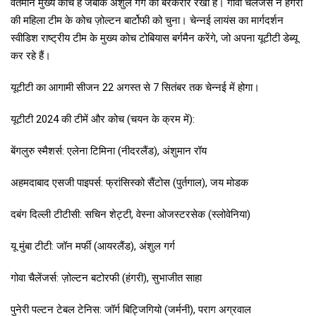
वर्तमान मुख्य कोच हैं जबकि अंशुल गर्ग को बरकरार रखा है। गोवा चैलेंजर्स ने हंगरी
की महिला टीम के कोच ज़ोल्टन बार्टोफी को चुना। चेन्नई लायंस का मार्गदर्शन
स्वीडिश राष्ट्रीय टीम के मुख्य कोच टोबियास बर्गमैन करेंगे, जो अपना यूटीटी डेब्यू
कर रहे हैं।
यूटीटी का आगामी सीजन 22 अगस्त से 7 सितंबर तक चेन्नई में होगा।
यूटीटी 2024 की टीमें और कोच (चयन के क्रम में):
बेंगलुरु स्मैशर्स: एलेना टिमिना (नीदरलैंड), अंशुमान रॉय
अहमदाबाद एसजी पाइपर्स: फ्रांसिस्को सैंटोस (पुर्तगाल), जय मोडक
दबंग दिल्ली टीटीसी: सचिन शेट्टी, वेस्ना ओजस्टरसेक (स्लोवेनिया)
यू मुंबा टीटी: जॉन मर्फी (आयरलैंड), अंशुल गर्ग
गोवा चैलेंजर्स: ज़ोल्टन बटोरफी (हंगरी), सुभाजीत साहा
पुनेरी पल्टन टेबल टेनिस: जॉर्ग बिट्जिगियो (जर्मनी), पराग अग्रवाल