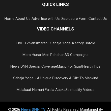
QUICK LINKS
Home
About Us
Advertise with Us
Disclosure Form
Contact Us
VIDEO CHANNELS
LIVE TV
Sansmaran : Sahaja Yoga A Story Untold
Mera Hunar Meri Pehchan
AD Campaigns
News DNN Special Coverage
Music For Spirit
Health Tips
Sahaja Yoga - A Unique Discovery & Gift To Mankind
Mulakaat Hamari Faisla Aapka
Spirituality Videos
© 2026
News DNN TV
. All Rights Reserved. Maintained By