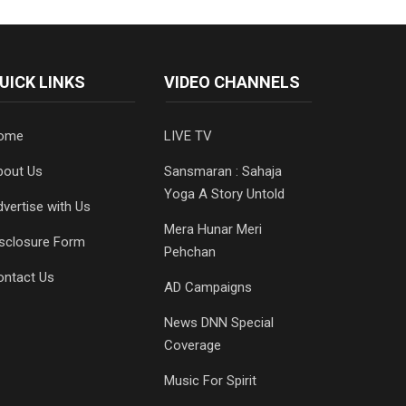
UICK LINKS
VIDEO CHANNELS
ome
LIVE TV
bout Us
Sansmaran : Sahaja
Yoga A Story Untold
vertise with Us
Mera Hunar Meri
isclosure Form
Pehchan
ontact Us
AD Campaigns
News DNN Special
Coverage
Music For Spirit