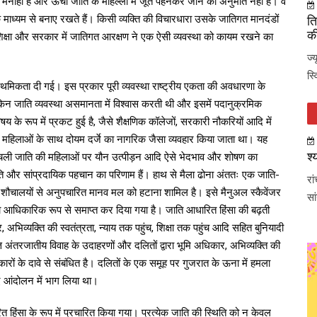
ने की मनाही है और ऊंची जाति के मोहल्लों में जूते पहनकर जाने की अनुमति नहीं है। वे
 माध्यम से बनाए रखते हैं। किसी व्यक्ति की विचारधारा उसके जातिगत मानदंडों
ति
की
च शिक्षा और सरकार में जातिगत आरक्षण ने एक ऐसी व्यवस्था को कायम रखने का
ज्
स्
्राथमिकता दी गई। इस प्रकार पूरी व्यवस्था राष्ट्रीय एकता की अवधारणा के
ेकिन जाति व्यवस्था असमानता में विश्वास करती थी और इसमें पदानुक्रमिक
े रूप में प्रकट हुई है, जैसे शैक्षणिक कॉलेजों, सरकारी नौकरियों आदि में
 महिलाओं के साथ दोयम दर्जे का नागरिक जैसा व्यवहार किया जाता था। यह
श्
 निचली जाति की महिलाओं पर यौन उत्पीड़न आदि ऐसे भेदभाव और शोषण का
ाति और सांप्रदायिक पहचान का परिणाम हैं। हाथ से मैला ढोना अंततः एक जाति-
रा
ले शौचालयों से अनुपचारित मानव मल को हटाना शामिल है। इसे मैनुअल स्कैवेंजर
सा
रा आधिकारिक रूप से समाप्त कर दिया गया है। जाति आधारित हिंसा की बढ़ती
, अभिव्यक्ति की स्वतंत्रता, न्याय तक पहुंच, शिक्षा तक पहुंच आदि सहित बुनियादी
्ति अंतरजातीय विवाह के उदाहरणों और दलितों द्वारा भूमि अधिकार, अभिव्यक्ति की
कारों के दावे से संबंधित है। दलितों के एक समूह पर गुजरात के ऊना में हमला
लिए आंदोलन में भाग लिया था।
 हिंसा के रूप में प्रचारित किया गया। प्रत्येक जाति की स्थिति को न केवल