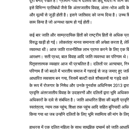
दूरी बनाए रखते हैं। ग्रामीण गांवों में दलितों को हिंदू मंदिरों में जा
इसे विभिन्न प्रतिबंधों जैसे कि अंतरजातीय विवाह, अंतर-भोज आदि के
और मूल्यों से जुड़ी होती है। इसने जातिवाद को जन्म दिया है। उच्
काम किया है जो अन्यथा खत्म हो गई होती।
कई बार जाति और साम्प्रदायिक हितों को राष्ट्रीय हितों से अधिक प
विरुद्ध खड़ी हो गई। लोकतंत्र मानव समानता की अपेक्षा करता है, ल
व्यवस्था थी। आज जाति राजनीतिक लाभ प्राप्त करने के लिए एक विषय क
आरक्षण। सती प्रथा, बाल विवाह आदि जाति व्यवस्था का परिणाम थे।
पितृसत्तात्मक व्यवहार आज भी प्रचलित है। दलितों पर अत्याचार,
परिणाम हैं जो बदले में भारतीय समाज में गहराई से जड़ जमाए हुए ज
आधारित व्यवसाय बन गया, जिसमें बाल्टी वाले शौचालयों या गड्ढे वा
के रूप में रोजगार के निषेध और उनके पुनर्वास अधिनियम 2013 द्वा
प्रवृत्ति अंतरजातीय विवाह के उदाहरणों और दलितों द्वारा भूमि अधिकार
अधिकारों के दावे से संबंधित है। जाति आधारित हिंसा की बढ़ती प्रवृत
स्वतंत्रता, न्याय तक पहुंच, शिक्षा तक पहुंच आदि सहित बुनियादी अधि
किया गया था जब उन्होंने दलितों के लिए भूमि स्वामित्व की मांग के 
हाथरस में एक दलित महिला के साथ सामूहिक दुष्कर्म को जाति आधारित