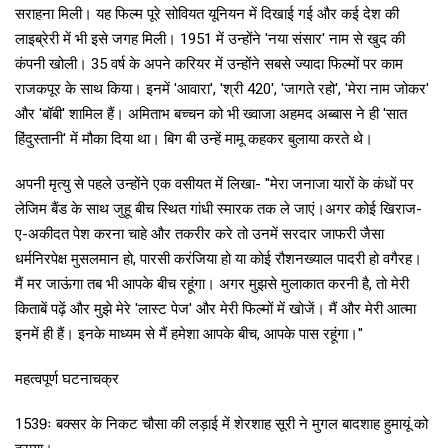
सराहना मिली। यह फिल्म पूरे सोवियत यूनियन में दिखाई गई और कई देश की
लाइब्रेरी में भी इसे जगह मिली। 1951 में उन्होंने 'नया संसार' नाम से खुद की
कंपनी खोली। 35 वर्ष के अपने करियर में उन्होंने सबसे ज्यादा फिल्मों पर काम
राजकपूर के साथ किया। इनमें 'आवारा', 'श्री 420', 'जागते रहो', 'मेरा नाम जोकर'
और 'बॉबी' शामिल हैं। अमिताभ बच्चन को भी ख्वाजा अहमद अब्बास ने ही 'सात
हिंदुस्तानी' में मौका दिया था। बिग बी उन्हें मामू कहकर बुलाया करते थे।
अपनी मृत्यु से पहले उन्होंने एक वसीयत में लिखा- ''मेरा जनाजा यारों के कंधों पर
लेजिम बैंड के साथ जुहू बीच स्थित गांधी स्मारक तक ले जाएं।अगर कोई खिराज-
ए-अकीदत पेश करना चाहे और तकरीर करे तो उनमें सरदार जाफरी जैसा
धर्मनिरपेक्ष मुसलमान हो, पारसी करंजिया हो या कोई रौशनख्याल पादरी हो वगैरह।
मैं मर जाऊंगा तब भी आपके बीच रहूंगा। अगर मुझसे मुलाकात करनी है, तो मेरी
किताबें पढ़ें और मुझे मेरे 'लास्ट पेज' और मेरी फिल्मों में खोजें। मैं और मेरी आत्मा
इनमें ही हैं। इनके माध्यम से मैं हमेशा आपके बीच, आपके पास रहूंगा।''
महत्वपूर्ण घटनाचक्र
1539ः बक्सर के निकट चौसा की लड़ाई में शेरशाह सूरी ने मुगल बादशाह हुमायूं को