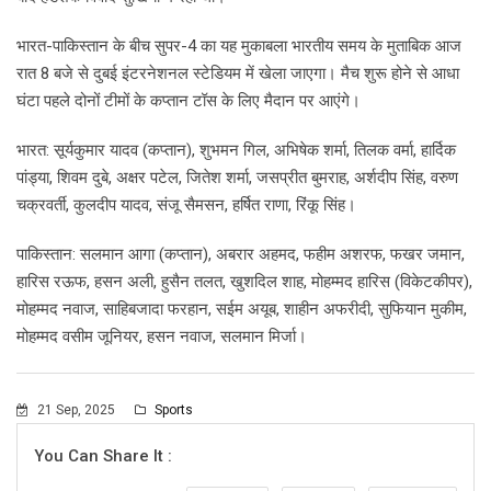
भारत-पाकिस्तान के बीच सुपर-4 का यह मुकाबला भारतीय समय के मुताबिक आज
रात 8 बजे से दुबई इंटरनेशनल स्टेडियम में खेला जाएगा। मैच शुरू होने से आधा
घंटा पहले दोनों टीमों के कप्तान टॉस के लिए मैदान पर आएंगे।
भारत: सूर्यकुमार यादव (कप्तान), शुभमन गिल, अभिषेक शर्मा, तिलक वर्मा, हार्दिक
पांड्या, शिवम दुबे, अक्षर पटेल, जितेश शर्मा, जसप्रीत बुमराह, अर्शदीप सिंह, वरुण
चक्रवर्ती, कुलदीप यादव, संजू सैमसन, हर्षित राणा, रिंकू सिंह।
पाकिस्तान: सलमान आगा (कप्तान), अबरार अहमद, फहीम अशरफ, फखर जमान,
हारिस रऊफ, हसन अली, हुसैन तलत, खुशदिल शाह, मोहम्मद हारिस (विकेटकीपर),
मोहम्मद नवाज, साहिबजादा फरहान, सईम अयूब, शाहीन अफरीदी, सुफियान मुकीम,
मोहम्मद वसीम जूनियर, हसन नवाज, सलमान मिर्जा।
21 Sep, 2025
Sports
You Can Share It :