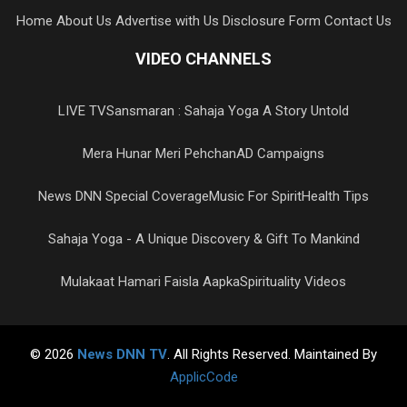
Home
About Us
Advertise with Us
Disclosure Form
Contact Us
VIDEO CHANNELS
LIVE TV
Sansmaran : Sahaja Yoga A Story Untold
Mera Hunar Meri Pehchan
AD Campaigns
News DNN Special Coverage
Music For Spirit
Health Tips
Sahaja Yoga - A Unique Discovery & Gift To Mankind
Mulakaat Hamari Faisla Aapka
Spirituality Videos
© 2026
News DNN TV
. All Rights Reserved. Maintained By
ApplicCode