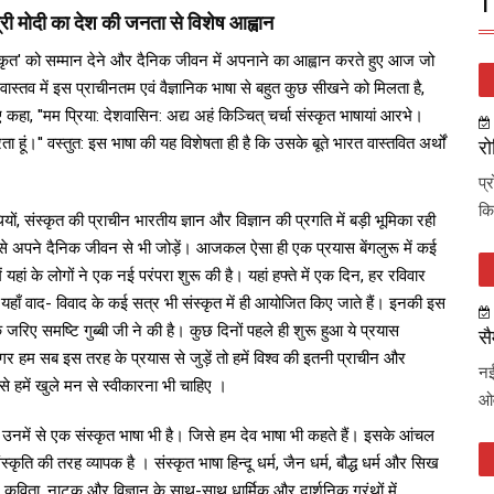
T
ंत्री मोदी का देश की जनता से विशेष आह्वान
ा 'संस्कृत' को सम्मान देने और दैनिक जीवन में अपनाने का आह्वान करते हुए आज जो
ास्तव में इस प्राचीनतम एवं वैज्ञानिक भाषा से बहुत कुछ सीखने को मिलता है,
ुए कहा, ''मम प्रिया: देशवासिन: अद्य अहं किञ्चित् चर्चा संस्कृत भाषायां आरभे।
ता हूं।'' वस्तुत: इस भाषा की यह विशेषता ही है कि उसके बूते भारत वास्तवित अर्थों
रो
प्
कि
ाथियों, संस्कृत की प्राचीन भारतीय ज्ञान और विज्ञान की प्रगति में बड़ी भूमिका रही
उसे अपने दैनिक जीवन से भी जोड़ें। आजकल ऐसा ही एक प्रयास बेंगलुरू में कई
ें यहां के लोगों ने एक नई परंपरा शुरू की है। यहां हफ्ते में एक दिन, हर रविवार
हीं, यहाँ वाद- विवाद के कई सत्र भी संस्कृत में ही आयोजित किए जाते हैं। इनकी इस
रिए समष्टि गुब्बी जी ने की है। कुछ दिनों पहले ही शुरू हुआ ये प्रयास
सै
अगर हम सब इस तरह के प्रयास से जुड़ें तो हमें विश्व की इतनी प्राचीन और
नई
े हमें खुले मन से स्वीकारना भी चाहिए ।
ओव
ो उनमें से एक संस्कृत भाषा भी है। जिसे हम देव भाषा भी कहते हैं। इसके आंचल
ंस्कृति की तरह व्यापक है । संस्कृत भाषा हिन्दू धर्म, जैन धर्म, बौद्ध धर्म और सिख
ीन कविता, नाटक और विज्ञान के साथ-साथ धार्मिक और दार्शनिक ग्रंथों में