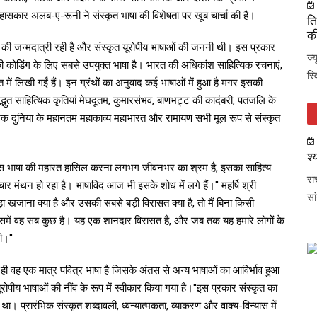
इतिहासकार अलब-ए-रूनी ने संस्कृत भाषा की विशेषता पर खूब चार्चा की है।
ति
की
ों की जन्मदात्री रही है और संस्कृत यूरोपीय भाषाओं की जननी थी। इस प्रकार
ज्
की कोडिंग के लिए सबसे उपयुक्त भाषा है। भारत की अधिकांश साहित्यिक रचनाएं,
स्
ृत में लिखी गईं हैं। इन ग्रंथों का अनुवाद कई भाषाओं में हुआ है मगर इसकी
्भुत साहित्यिक कृतियां मेघदूतम, कुमारसंभव, बाणभट्ट की कादंबरी, पतंजलि के
ेशक दुनिया के महानतम महाकाव्य महाभारत और रामायण सभी मूल रूप से संस्कृत
श्
''इस भाषा की महारत हासिल करना लगभग जीवनभर का श्रम है, इसका साहित्य
रा
ार मंथन हो रहा है। भाषाविद आज भी इसके शोध में लगे हैं।'' महर्षि श्री
सा
बड़ा खजाना क्या है और उसकी सबसे बड़ी विरासत क्या है, तो मैं बिना किसी
इसमें वह सब कुछ है। यह एक शानदार विरासत है, और जब तक यह हमारे लोगों के
ी।''
कृत ही वह एक मात्र पवित्र भाषा है जिसके अंतस से अन्य भाषाओं का आविर्भाव हुआ
ूरोपीय भाषाओं की नींव के रूप में स्वीकार किया गया है।''इस प्रकार संस्कृत का
था। प्रारंभिक संस्कृत शब्दावली, ध्वन्यात्मकता, व्याकरण और वाक्य-विन्यास में