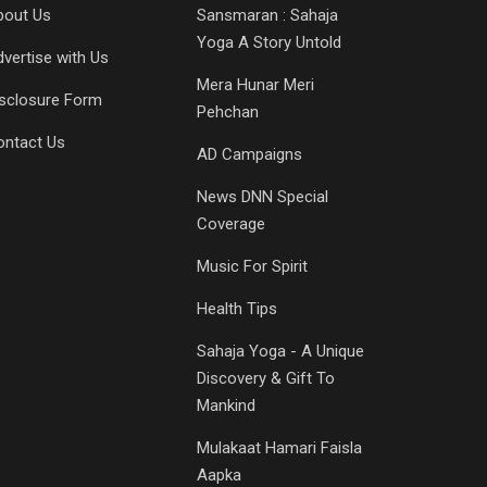
bout Us
Sansmaran : Sahaja
Yoga A Story Untold
vertise with Us
Mera Hunar Meri
isclosure Form
Pehchan
ontact Us
AD Campaigns
News DNN Special
Coverage
Music For Spirit
Health Tips
Sahaja Yoga - A Unique
Discovery & Gift To
Mankind
Mulakaat Hamari Faisla
Aapka