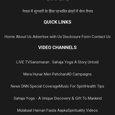
नेपाल में सुनसरी के हिंसा प्रभावित क्षेत्रों में सेना तैनात
QUICK LINKS
Home
About Us
Advertise with Us
Disclosure Form
Contact Us
VIDEO CHANNELS
LIVE TV
Sansmaran : Sahaja Yoga A Story Untold
Mera Hunar Meri Pehchan
AD Campaigns
News DNN Special Coverage
Music For Spirit
Health Tips
Sahaja Yoga - A Unique Discovery & Gift To Mankind
Mulakaat Hamari Faisla Aapka
Spirituality Videos