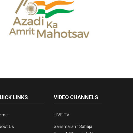
UICK LINKS
VIDEO CHANNELS
ome
LIVE TV
bout Us
Sansmaran : Sahaja