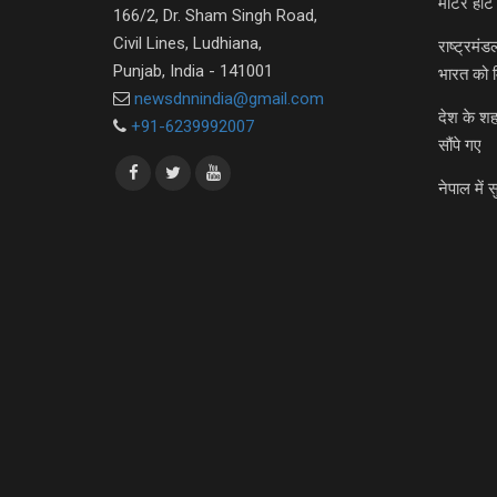
मीटर हीट 
166/2, Dr. Sham Singh Road,
Civil Lines, Ludhiana,
राष्ट्रमं
Punjab, India - 141001
भारत को 
newsdnnindia@gmail.com
देश के शह
+91-6239992007
सौंपे गए
नेपाल में स