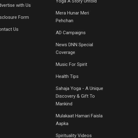
Yoga A Story Untold
vertise with Us
Mera Hunar Meri
isclosure Form
Pehchan
ontact Us
AD Campaigns
News DNN Special
Coverage
Music For Spirit
Health Tips
Sahaja Yoga - A Unique
Discovery & Gift To
Mankind
Mulakaat Hamari Faisla
Aapka
Spirituality Videos