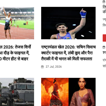
ति
की
ज्
स्
ेल 2026: तेजस शिर्से
राष्ट्रमंडल खेल 2026: सचिन सिवाच
श्
 दौड़ के फाइनल में,
क्वार्टर फाइनल में, लंबी कूद और पैरा
0 मीटर हीट से बाहर
तैराकी में भी भारत को मिली सफलता
रा
सा
6
27 Jul, 2026