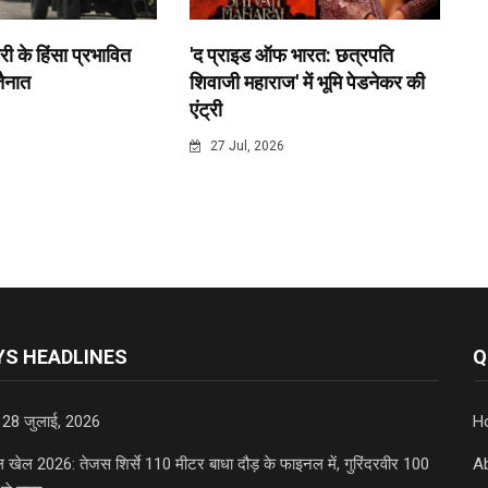
री के हिंसा प्रभावित
'द प्राइड ऑफ भारत: छत्रपति
 तैनात
शिवाजी महाराज' में भूमि पेडनेकर की
एंट्री
6
27 Jul, 2026
S HEADLINES
Q
 28 जुलाई, 2026
H
डल खेल 2026: तेजस शिर्से 110 मीटर बाधा दौड़ के फाइनल में, गुरिंदरवीर 100
A