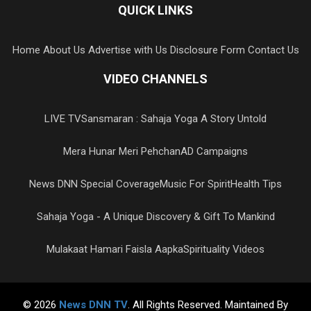
QUICK LINKS
Home
About Us
Advertise with Us
Disclosure Form
Contact Us
VIDEO CHANNELS
LIVE TV
Sansmaran : Sahaja Yoga A Story Untold
Mera Hunar Meri Pehchan
AD Campaigns
News DNN Special Coverage
Music For Spirit
Health Tips
Sahaja Yoga - A Unique Discovery & Gift To Mankind
Mulakaat Hamari Faisla Aapka
Spirituality Videos
© 2026
News DNN TV
. All Rights Reserved. Maintained By